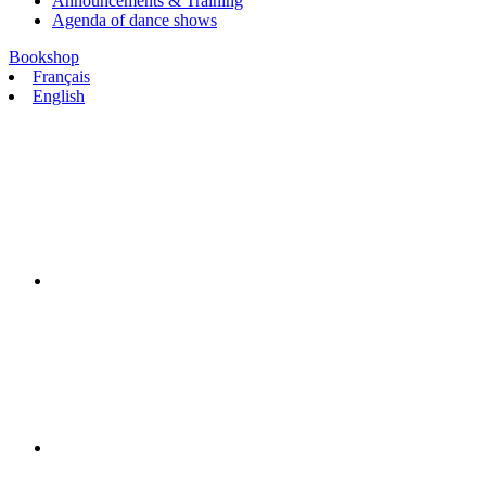
Announcements & Training
Agenda of dance shows
Bookshop
Français
English