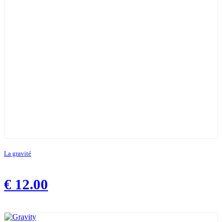
La gravité
€
12.00