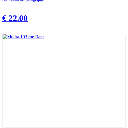
Un manuel de chorégraphe
€
22.00