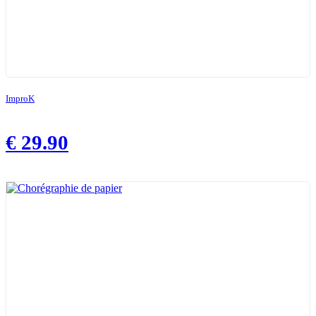
ImproK
€
29.90