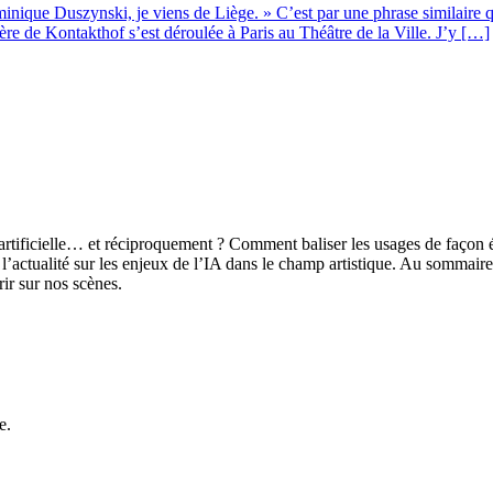
que Duszynski, je viens de Liège. » C’est par une phrase similaire q
re de Kontakthof s’est déroulée à Paris au Théâtre de la Ville. J’y […]
artificielle… et réciproquement ? Comment baliser les usages de façon 
de l’actualité sur les enjeux de l’IA dans le champ artistique. Au somma
rir sur nos scènes.
e.