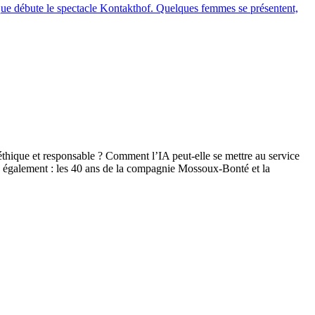
ue débute le spectacle Kontakthof. Quelques femmes se présentent,
éthique et responsable ? Comment l’IA peut-elle se mettre au service
ire également : les 40 ans de la compagnie Mossoux-Bonté et la