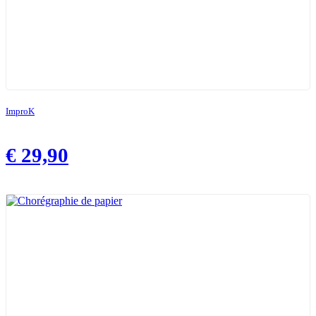
ImproK
€
29,90