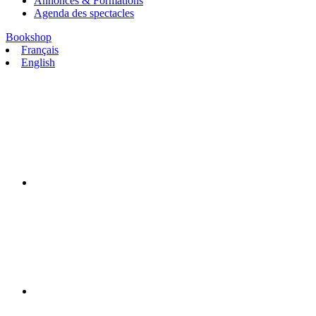
Annonces & Formations
Agenda des spectacles
Bookshop
Français
English