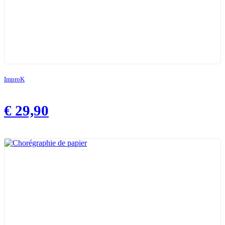
ImproK
€
29,90