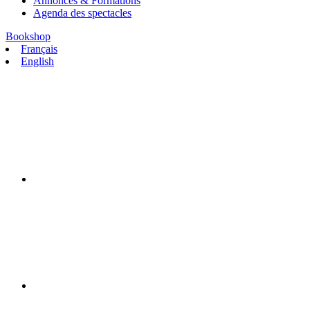
Annonces & Formations
Agenda des spectacles
Bookshop
Français
English