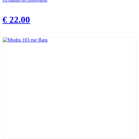
Un manuel de chorégraphe
€
22.00