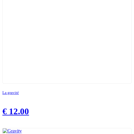
La gravité
€
12.00