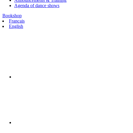
Announcements & Training
Agenda of dance shows
Bookshop
Français
English