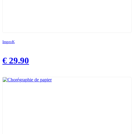
ImproK
€
29.90