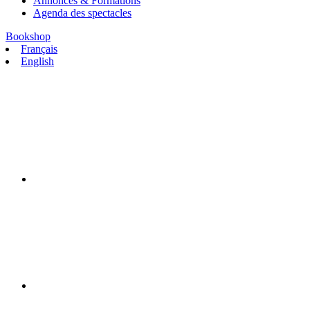
Annonces & Formations
Agenda des spectacles
Bookshop
Français
English