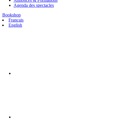
Annonces & Formations
Agenda des spectacles
Bookshop
Français
English